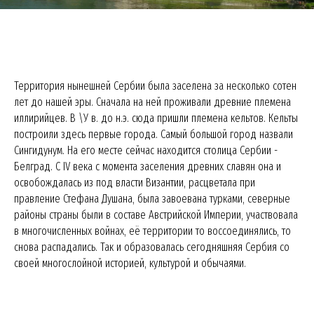
Территория нынешней Сербии была заселена за несколько сотен
лет до нашей эры. Сначала на ней проживали древние племена
иллирийцев. В \У в. до н.э. сюда пришли племена кельтов. Кельты
построили здесь первые города. Самый большой город назвали
Сингидунум. На его месте сейчас находится столица Сербии -
Белград. С IV века с момента заселения древних славян она и
освобождалась из под власти Византии, расцветала при
правление Стефана Душана, была завоевана турками, северные
районы страны были в составе Австрийской Империи, участвовала
в многочисленных войнах, её территории то воссоединялись, то
снова распадались. Так и образовалась сегодняшняя Сербия со
своей многослойной историей, культурой и обычаями.