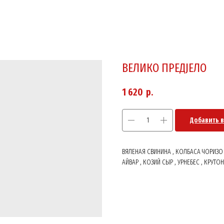
ВЕЛИКО ПРЕДJЕЛО
1 620
р.
Добавить в
ВЯЛЕНАЯ СВИНИНА , КОЛБАСА ЧОРИЗО
АЙВАР , КОЗИЙ СЫР , УРНЕБЕС , КРУТО